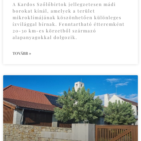
A Kardos Szőlőbirtok jellegzetesen mádi
borokat kínál, amelyek a terület
mikroklímájának köszönhetően különleges
ízvilággal bírnak. Fenntartható étteremként
20-30 km-es körzetből származó
alapanyagokkal dolgozik.
TOVÁBB »