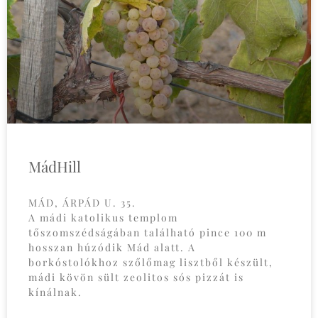
MádHill
MÁD, ÁRPÁD U. 35.
A mádi katolikus templom
tőszomszédságában található pince 100 m
hosszan húzódik Mád alatt. A
borkóstolókhoz szőlőmag lisztből készült,
mádi kövön sült zeolitos sós pizzát is
kínálnak.