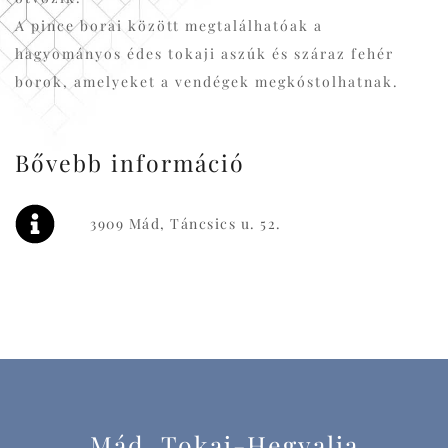
A pince borai között megtalálhatóak a
hagyományos édes tokaji aszúk és száraz fehér
borok, amelyeket a vendégek megkóstolhatnak.
Bővebb információ
3909 Mád, Táncsics u. 52.
Mád, Tokaj-Hegyalja