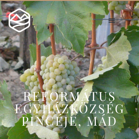
REFORMÁTUS
EGYHÁZKÖZSÉG
PINCÉJE, MÁD