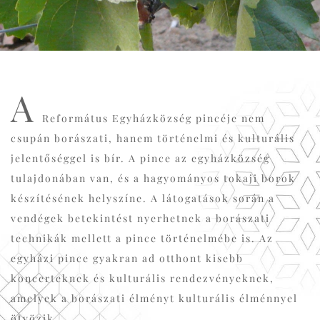
A
Református Egyházközség pincéje nem
csupán borászati, hanem történelmi és kulturális
jelentőséggel is bír. A pince az egyházközség
tulajdonában van, és a hagyományos tokaji borok
készítésének helyszíne. A látogatások során a
vendégek betekintést nyerhetnek a borászati
technikák mellett a pince történelmébe is. Az
egyházi pince gyakran ad otthont kisebb
koncerteknek és kulturális rendezvényeknek,
amelyek a borászati élményt kulturális élménnyel
ötvözik.