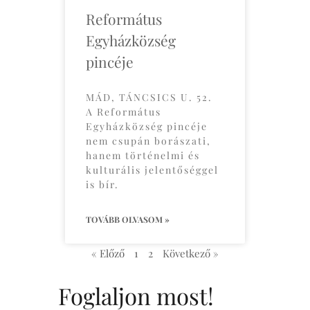
Református
Egyházközség
pincéje
MÁD, TÁNCSICS U. 52.
A Református
Egyházközség pincéje
nem csupán borászati,
hanem történelmi és
kulturális jelentőséggel
is bír.
TOVÁBB OLVASOM »
« Előző
1
2
Következő »
Foglaljon most!