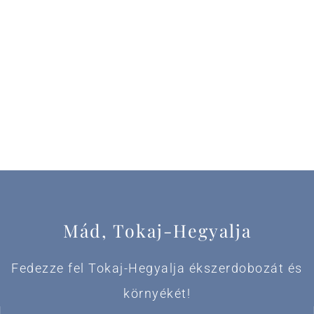
Mád, Tokaj-Hegyalja
Fedezze fel Tokaj-Hegyalja ékszerdobozát és
környékét!