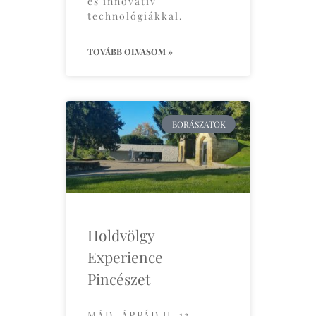
és innovatív
technológiákkal.
TOVÁBB OLVASOM »
BORÁSZATOK
Holdvölgy
Experience
Pincészet
MÁD, ÁRPÁD U. 13.