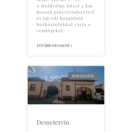
A Holdvölgy közel 2 km
hosszú pincerendszerrel
és egyedi hangulatú
borkóstolókkal várja a
vendégeket.
TOVÁBB OLVASOM »
BORÁSZATOK
Demetervin