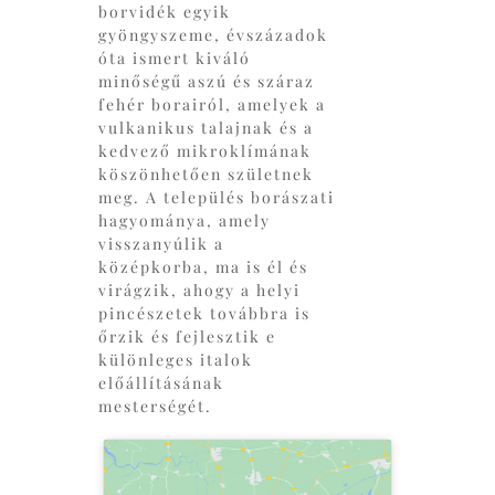
borvidék egyik
gyöngyszeme, évszázadok
óta ismert kiváló
minőségű aszú és száraz
fehér borairól, amelyek a
vulkanikus talajnak és a
kedvező mikroklímának
köszönhetően születnek
meg. A település borászati
hagyománya, amely
visszanyúlik a
középkorba, ma is él és
virágzik, ahogy a helyi
pincészetek továbbra is
őrzik és fejlesztik e
különleges italok
előállításának
mesterségét.