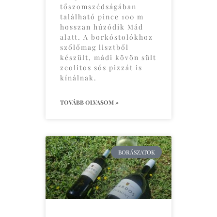
tőszomszédságában
található pince 100 m
hosszan húzódik Mád
alatt. A borkóstolókhoz
szőlőmag lisztből
készült, mádi kövön sült
zeolitos sós pizzát is
kínálnak.
TOVÁBB OLVASOM »
BORÁSZATOK