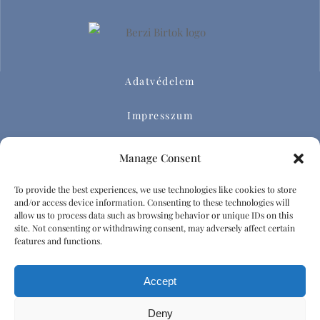
Adatvédelem
Impresszum
Házirend
Manage Consent
Emberi tisztelet és diszkrimináció elleni irányelvek
To provide the best experiences, we use technologies like cookies to store
and/or access device information. Consenting to these technologies will
allow us to process data such as browsing behavior or unique IDs on this
site. Not consenting or withdrawing consent, may adversely affect certain
features and functions.
Minden jog fenntartva. | 2024
Accept
Deny