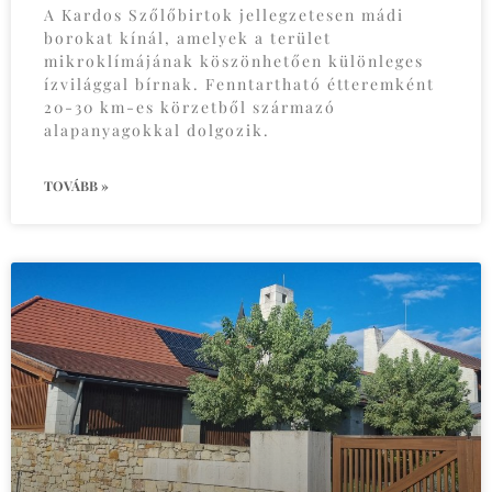
A Kardos Szőlőbirtok jellegzetesen mádi
borokat kínál, amelyek a terület
mikroklímájának köszönhetően különleges
ízvilággal bírnak. Fenntartható étteremként
20-30 km-es körzetből származó
alapanyagokkal dolgozik.
TOVÁBB »