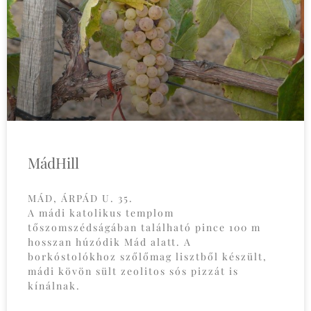
MádHill
MÁD, ÁRPÁD U. 35.
A mádi katolikus templom
tőszomszédságában található pince 100 m
hosszan húzódik Mád alatt. A
borkóstolókhoz szőlőmag lisztből készült,
mádi kövön sült zeolitos sós pizzát is
kínálnak.