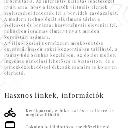
is bemutatja. Az interaktív kiállítás lehetőséget
nyújt arra, hogy a látogatók virtuális elemek
segítségével fedezzék fel a borvidék gazdagságát.
A modern technológiát alkalmazó tárlat a
szőlészet és borászat hagyományait eleveníti fel,
miközben izgalmas élményt nyújt minden
korosztály számára.
A Világörökségi Bormúzeum megközelítése
egyszerű, hiszen Tokaj központjában található, a
Paulay Ede Színház közelében. Az épület mellett
ingyenes parkolási lehetőség is biztosított, és a
tömegközlekedéssel érkezők számára is könnyen
elérhető.
Hasznos linkek, információk
Kerékpárral, e-bike-kal és e-rollerrel is
megközelíthető
Tokajon belül dottóval megközelíthető