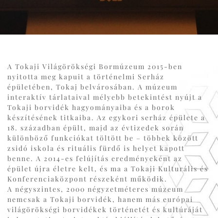
A Tokaji Világörökségi Bormúzeum 2015-ben
nyitotta meg kapuit a történelmi Serház
épületében, Tokaj belvárosában. A múzeum
interaktív tárlataival mélyebb betekintést nyújt a
Tokaji borvidék hagyományaiba és a borok
készítésének titkaiba. Az egykori serház épülete a
18. században épült, majd az évtizedek során
különböző funkciókat töltött be – többek között
zsidó iskola és rituális fürdő is helyet kapott
benne. A 2014-es felújítás eredményeként az
épület újra életre kelt, és ma a Tokaji Kulturális és
Konferenciaközpont részeként működik.
A négyszintes, 2000 négyzetméteres múzeum
nemcsak a Tokaji borvidék, hanem más európai
világörökségi borvidékek történetét és kultúráját