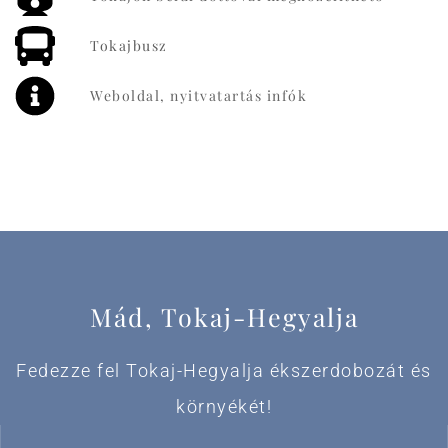
Tokajbusz
Weboldal, nyitvatartás infók
Mád, Tokaj-Hegyalja
Fedezze fel Tokaj-Hegyalja ékszerdobozát és
környékét!