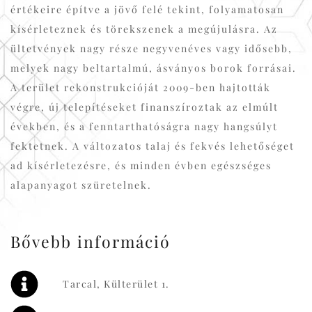
értékeire építve a jövő felé tekint, folyamatosan
kísérleteznek és törekszenek a megújulásra. Az
ültetvények nagy része negyvenéves vagy idősebb,
melyek nagy beltartalmú, ásványos borok forrásai.
A terület rekonstrukcióját 2009-ben hajtották
végre, új telepítéseket finanszíroztak az elmúlt
években, és a fenntarthatóságra nagy hangsúlyt
fektetnek. A változatos talaj és fekvés lehetőséget
ad kísérletezésre, és minden évben egészséges
alapanyagot szüretelnek.
Bővebb információ
Tarcal, Külterület 1.