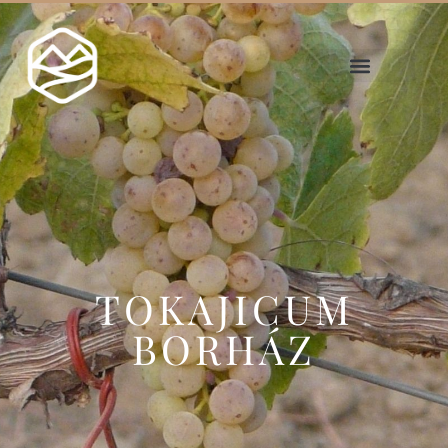
TOKAJICUM
BORHÁZ