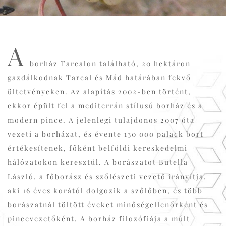
A
borház Tarcalon található, 20 hektáron
gazdálkodnak Tarcal és Mád határában fekvő
ültetvényeken. Az alapítás 2002-ben történt,
ekkor épült fel a mediterrán stílusú borház és a
modern pince. A jelenlegi tulajdonos 2007 óta
vezeti a borházat, és évente 130 000 palack bort
értékesítenek, főként belföldi kereskedelmi
hálózatokon keresztül. A borászatot Butella
László, a főborász és szőlészeti vezető irányítja,
aki 16 éves korától dolgozik a szőlőben, és több
borászatnál töltött éveket minőségellenőrként és
pincevezetőként. A borház filozófiája a múlt