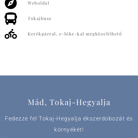
Weboldal
Tokajbusz
Kerékpárral, e-bike-kal megközelíthető
Mád, Tokaj-Hegyalja
Fedezze fel Tokaj-Hegyalja ékszerdobozát és
környékét!