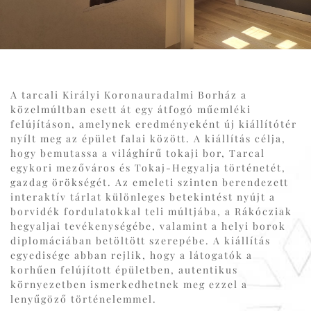
A tarcali Királyi Koronauradalmi Borház a
közelmúltban esett át egy átfogó műemléki
felújításon, amelynek eredményeként új kiállítótér
nyílt meg az épület falai között. A kiállítás célja,
hogy bemutassa a világhírű tokaji bor, Tarcal
egykori mezőváros és Tokaj-Hegyalja történetét,
gazdag örökségét. Az emeleti szinten berendezett
interaktív tárlat különleges betekintést nyújt a
borvidék fordulatokkal teli múltjába, a Rákócziak
hegyaljai tevékenységébe, valamint a helyi borok
diplomáciában betöltött szerepébe. A kiállítás
egyedisége abban rejlik, hogy a látogatók a
korhűen felújított épületben, autentikus
környezetben ismerkedhetnek meg ezzel a
lenyűgöző történelemmel.