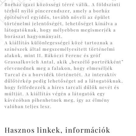
Borház igazi közösségi térré válik. A földszinti
térből nyíló pincerendszer, amely a borház
építésével egyidős, tovább növeli az épület
történelmi jelentőségét, lehetőséget kínálva a
látogatóknak, hogy mélyebben megismerjék a
borászat hagyományait.
A kiállítás különlegességei közé tartoznak a
színészek által megszemélyesített történelmi
alakok, mint II. Rákóczi Ferenc és gróf
Grassalkovich Antal, akik „beszélő portrékként”
elevenednek meg a falakon, hogy elmeséljék
Tarcal és a borvidék történetét. Az interaktív
dűlőtérkép pedig lehetőséget ad a látogatóknak,
hogy felfedezzék a híres tarcali dűlők nevét és
múltját. A kiállítás végén a látogatók egy
kávézóban pihenhetnek meg, így az élmény
valóban teljes lesz.
Hasznos linkek, információk