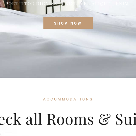
PORTTITOR DIGNISSIM NISL, VEL ALIQUET ENIM.
SHOP NOW
ACCOMMODATIONS
eck all Rooms & Sui