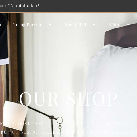
sse FB oldalunkat!
n
Tokaji Borvidék
Miért Mád?
Rólunk
OUR SHOP
M DOLOR SIT AMET, CONSECTETUR ADIPISCING ELIT
MPUS UT SEM A, SCELERISQUE SOLLICITUDIN ARCU. 