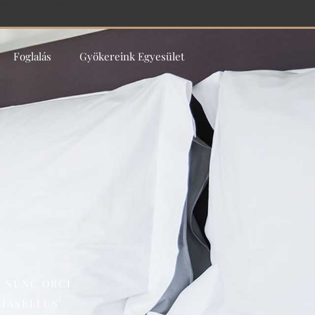
Foglalás
Gyökereink Egyesület
. NUNC ORCI
PHASELLUS