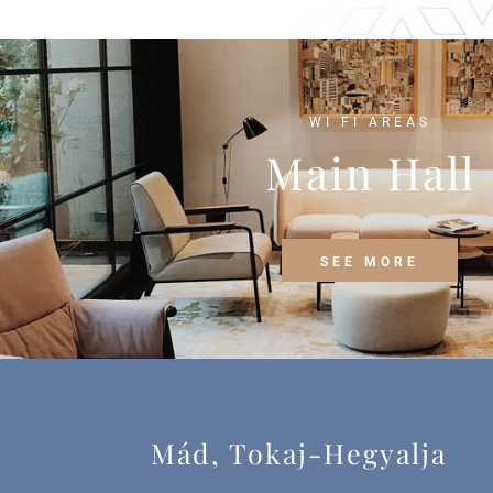
WI FI AREAS
Main Hall
SEE MORE
Mád, Tokaj-Hegyalja