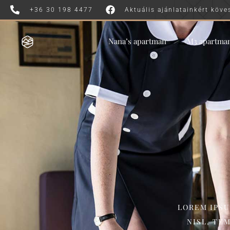
+36 30 198 4477
Aktuális ajánlatainkért köve
Nana’s apartman
M3 apartma
LOREM IPSU
NISL, TE