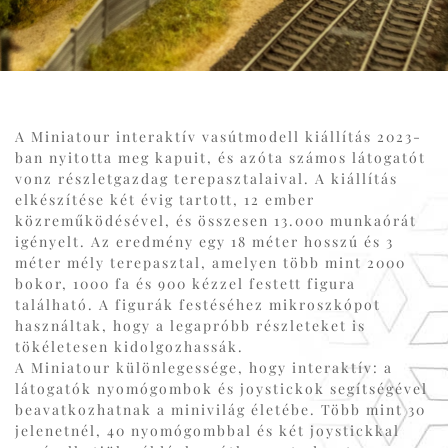
A Miniatour interaktív vasútmodell kiállítás 2023-
ban nyitotta meg kapuit, és azóta számos látogatót
vonz részletgazdag terepasztalaival. A kiállítás
elkészítése két évig tartott, 12 ember
közreműködésével, és összesen 13.000 munkaórát
igényelt. Az eredmény egy 18 méter hosszú és 3
méter mély terepasztal, amelyen több mint 2000
bokor, 1000 fa és 900 kézzel festett figura
található. A figurák festéséhez mikroszkópot
használtak, hogy a legapróbb részleteket is
tökéletesen kidolgozhassák.
A Miniatour különlegessége, hogy interaktív: a
látogatók nyomógombok és joystickok segítségével
beavatkozhatnak a minivilág életébe. Több mint 30
jelenetnél, 40 nyomógombbal és két joystickkal