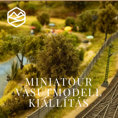
MINIATOUR
VASÚTMODELL
KIÁLLÍTÁS