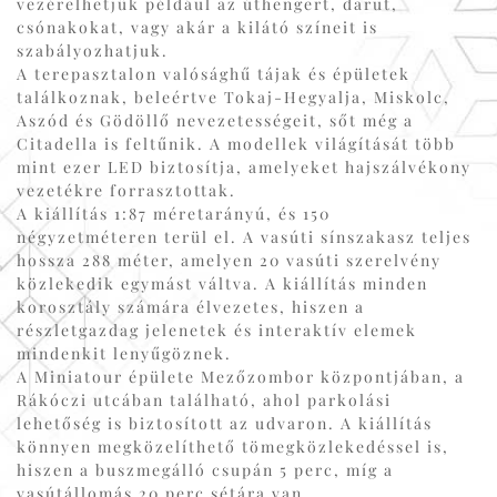
vezérelhetjük például az úthengert, darut,
csónakokat, vagy akár a kilátó színeit is
szabályozhatjuk.
A terepasztalon valósághű tájak és épületek
találkoznak, beleértve Tokaj-Hegyalja, Miskolc,
Aszód és Gödöllő nevezetességeit, sőt még a
Citadella is feltűnik. A modellek világítását több
mint ezer LED biztosítja, amelyeket hajszálvékony
vezetékre forrasztottak.
A kiállítás 1:87 méretarányú, és 150
négyzetméteren terül el. A vasúti sínszakasz teljes
hossza 288 méter, amelyen 20 vasúti szerelvény
közlekedik egymást váltva. A kiállítás minden
korosztály számára élvezetes, hiszen a
részletgazdag jelenetek és interaktív elemek
mindenkit lenyűgöznek.
A Miniatour épülete Mezőzombor központjában, a
Rákóczi utcában található, ahol parkolási
lehetőség is biztosított az udvaron. A kiállítás
könnyen megközelíthető tömegközlekedéssel is,
hiszen a buszmegálló csupán 5 perc, míg a
vasútállomás 20 perc sétára van.