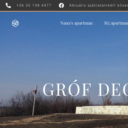
+36 30 198 4477
Aktuális ajánlatainkért köve
Nana’s apartman
M3 apartma
GRÓF DE