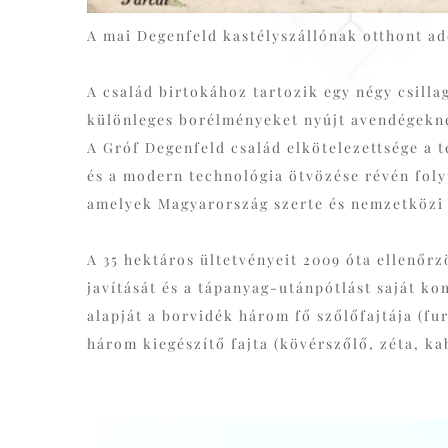
A mai Degenfeld kastélyszállónak otthont a
A család birtokához tartozik egy négy csilla
különleges borélményeket nyújt avendégekn
A Gróf Degenfeld család elkötelezettsége a 
és a modern technológia ötvözése révén foly
amelyek Magyarország szerte és nemzetközi 
A 35 hektáros ültetvényeit 2009 óta ellenőrz
javítását és a tápanyag-utánpótlást saját ko
alapját a borvidék három fő szőlőfajtája (fu
három kiegészítő fajta (kövérszőlő, zéta, kab