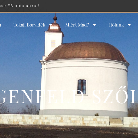
sse FB oldalunkat!
n
Tokaji Borvidék
Miért Mád?
Rólunk
GENFELD SZŐ