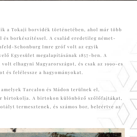
ik a Tokaji borvidék történetében, ahol már több
l és borkészítéssel. A család eredetileg német-
nfeld-Schonburg Imre gróf volt az egyik
velő Egyesület megalapításának 1857-ben. A
 volt elhagyni Magyarországot, és csak az 1990-es
kot és felélessze a hagyományokat.
, amelyek Tarcalon és Mádon terülnek el,
r birtokolja. A birtokon különböző szőlőfajtákat,
otályt termesztenek, és számos bor, beleértve az