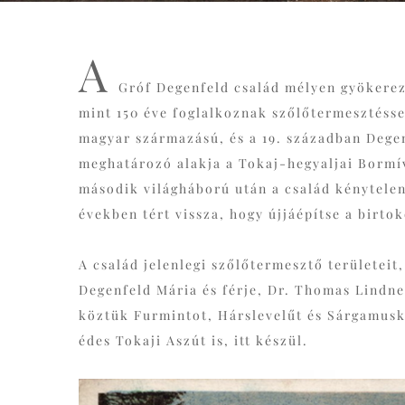
A
Gróf Degenfeld család mélyen gyökerez
mint 150 éve foglalkoznak szőlőtermesztésse
magyar származású, és a 19. században Dege
meghatározó alakja a Tokaj-hegyaljai Bormí
második világháború után a család kénytelen
években tért vissza, hogy újjáépítse a birto
A család jelenlegi szőlőtermesztő területeit
Degenfeld Mária és férje, Dr. Thomas Lindne
köztük Furmintot, Hárslevelűt és Sárgamusk
édes Tokaji Aszút is, itt készül.