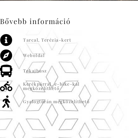
Bővebb információ
Tarcal, Terézia-kert
Weboldal
Tokajbusz
Kerékpárral, e-bike-kal
megközelíthető
Gyalogtúrán megközelíthető