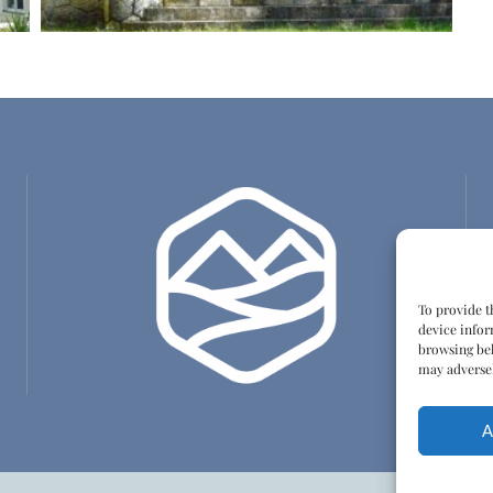
To provide t
device infor
browsing beh
may adversel
A