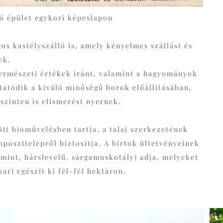
dó épület egykori képeslapon
gos kastélyszálló is, amely kényelmes szállást és
ek.
természeti értékek iránt, valamint a hagyományok
tatódik a kiváló minőségű borok előállításában,
szinten is elismerést nyernek.
ött bioművelésben tartja, a talaj szerkezetének
mposzttelepről biztosítja. A birtok ültetvényeinek
rmint, hárslevelű, sárgamuskotály) adja, melyeket
ar) egészít ki fél-fél hektáron.