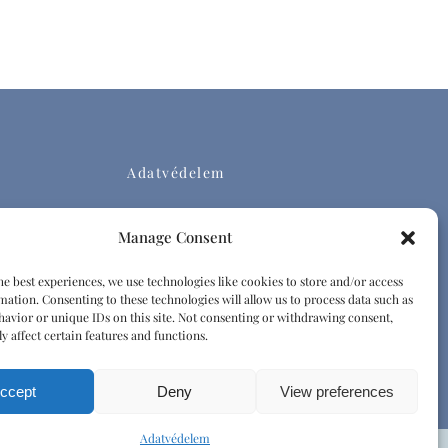
Adatvédelem
Impresszum
Manage Consent
Házirend
he best experiences, we use technologies like cookies to store and/or access
mation. Consenting to these technologies will allow us to process data such as
Emberi tisztelet és diszkrimináció elleni
avior or unique IDs on this site. Not consenting or withdrawing consent,
y affect certain features and functions.
irányelvek
ccept
Deny
View preferences
Adatvédelem