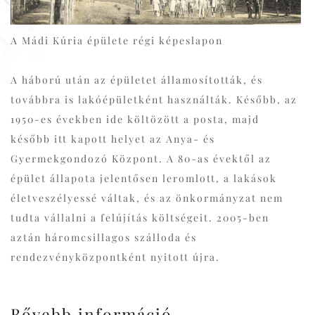
A Mádi Kúria épülete régi képeslapon
A háború után az épületet államosították, és
továbbra is lakóépületként használták. Később, az
1950-es években ide költözött a posta, majd
később itt kapott helyet az Anya- és
Gyermekgondozó Központ. A 80-as évektől az
épület állapota jelentősen leromlott, a lakások
életveszélyessé váltak, és az önkormányzat nem
tudta vállalni a felújítás költségeit. 2005-ben
aztán háromcsillagos szálloda és
rendezvényközpontként nyitott újra.
Bővebb információ