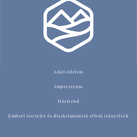
Adatvédelem
Impresszum
Házirend
Emberi tisztelet és diszkrimináció elleni irányelvek