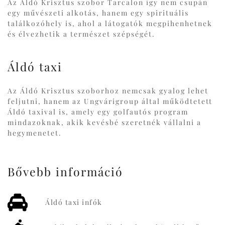
Az Áldó Krisztus szobor Tarcalon így nem csupán
egy művészeti alkotás, hanem egy spirituális
találkozóhely is, ahol a látogatók megpihenhetnek
és élvezhetik a természet szépségét.
Áldó taxi
Az Áldó Krisztus szoborhoz nemcsak gyalog lehet
feljutni, hanem az Ungvárigroup által működtetett
Áldó taxival is, amely egy golfautós program
mindazoknak, akik kevésbé szeretnék vállalni a
hegymenetet.
Bővebb információ
Áldó taxi infók