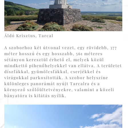
Áldó Krisztus, Tarcal
A szoborhoz két útvonal vezet, egy rövidebb, 377
méter hosszú és egy hosszabb, 561 méteres
sétányon keresztül érhető el, melyek közül
mindkettő pihenőhelyekkel van ellátva. A területet
díszfákkal, gyümölcsfákkal, cserjékkel és
virágokkal parkosították. A szobor helyszíne
különleges panorámát nyújt Tarcalra és a
környező szőlőültetvényekre, valamint a közeli
bányatóra is kilátás nyílik.