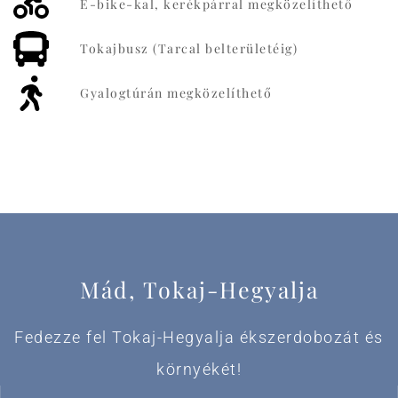
E-bike-kal, kerékpárral megközelíthető
Tokajbusz (Tarcal belterületéig)
Gyalogtúrán megközelíthető
Mád, Tokaj-Hegyalja
Fedezze fel Tokaj-Hegyalja ékszerdobozát és
környékét!