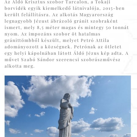
Az Áldó Krisztus szobor Tarcalon, a Tokaji
borvidék egyik kiemelkedő látnivalója, 2015-ben
került felállításra. Az alkotás Magyarország
legnagyobb Jézust ábrázoló gránit szobraként
ismert, mely 8,5 méter magas és mintegy 50 tonnát
nyom. Az impozáns szobor öt hatalmas
gránittömbből készült, melyet Petró Attila
adományozott a községnek. Petrónak az ötletet
egy helyi kápolnában látott Áldó Jézus kép adta. A
művet Szabó Sándor szerencsi szobrászművész
alkotta meg.